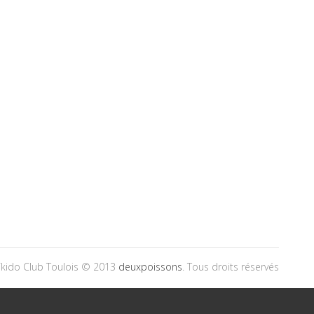
ïkido Club Toulois © 2013
deuxpoissons
. Tous droits réservés