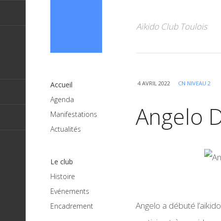
Aïkido Club Toulois
4 AVRIL 2022
CN NIVEAU 2
Accueil
Agenda
Angelo 
Manifestations
Actualités
Le club
Histoire
Evénements
Angelo a débuté l’aïkid
Encadrement