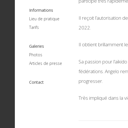
participe très rapide
Informations
Il reçoit l’autorisation
Lieu de pratique
2022.
Tarifs
Il obtient brillamment
Galeries
Photos
Sa passion pour l’aïkido
Articles de presse
fédérations. Angelo re
progresser.
Contact
Très impliqué dans la vie