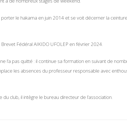
ment à de nombreux stages de weekend.
 de porter le hakama en juin 2014 et se voit décerner la ceint
 le Brevet Fédéral AIKIDO UFOLEP en février 2024.
 ne l’a pas quitté : il continue sa formation en suivant de nom
mplace les absences du professeur responsable avec enthousi
 du club, il intègre le bureau directeur de l’association.