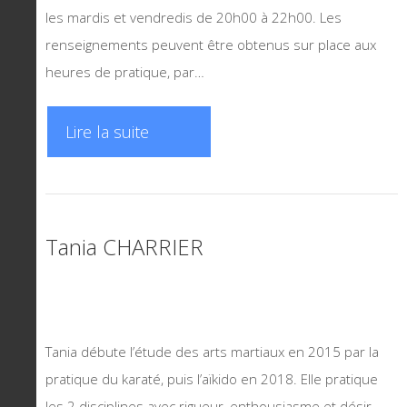
les mardis et vendredis de 20h00 à 22h00. Les
renseignements peuvent être obtenus sur place aux
heures de pratique, par…
Lire la suite
Tania CHARRIER
Tania débute l’étude des arts martiaux en 2015 par la
pratique du karaté, puis l’aïkido en 2018. Elle pratique
les 2 disciplines avec rigueur, enthousiasme et désir