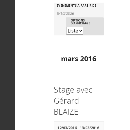
ÉVÈNEMENTS À PARTIR DE
R
R
OPTIONS
N
D’AFFICHAGE
e
e
a
c
c
mars 2016
v
h
h
i
e
Stage avec
g
r
e
Gérard
BLAIZE
a
c
r
12/03/2016
-
13/03/2016