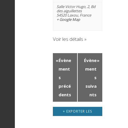
è
Salle Victor Hugo,
2, Bd
des aiguillettes
54520 Laxou
,
France
+ Google Map
n
Voir les détails »
e
«
Évène
Évène
»
m
ment
ment
s
s
e
précé
suiva
dents
nts
n
+ EXPORTER LES
ÉVÈNEMENTS