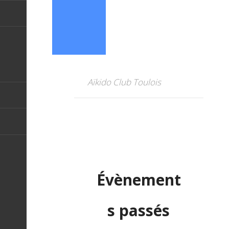
Aïkido Club Toulois
Évènement
s passés