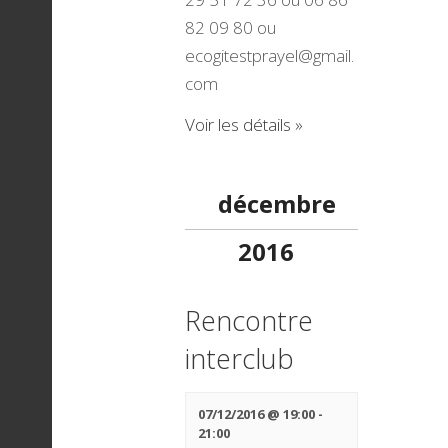
v
82 09 80 ou
ecogitestprayel@gmail.
u
com
Voir les détails »
e
décembre
s
2016
É
Rencontre
interclub
v
07/12/2016 @ 19:00
-
21:00