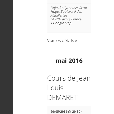
t
h
Dojo du Gymnase Victor
c
Hugo,
Boulevard des
i
e
Aiguillettes
54520 Laxou
,
France
+ Google Map
h
o
r
Voir les détails »
n
É
e
mai 2016
d
v
e
e
Cours de Jean
è
Louis
t
v
n
DEMARET
u
n
e
20/05/2016 @ 20:30
-