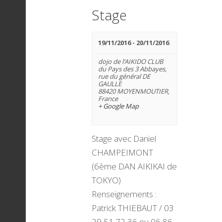
m
Stage
i
e
19/11/2016
-
20/11/2016
n
dojo de l’AIKIDO CLUB
o
du Pays des 3 Abbayes,
rue du général DE
GAULLE
t
88420 MOYENMOUTIER
,
France
n
+ Google Map
Stage avec Daniel
d
CHAMPEIMONT
(6ème DAN AIKIKAI de
e
TOKYO)
Renseignements :
Patrick THIEBAUT / 03
29 51 72 36 ou 06 86